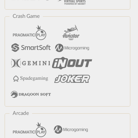
Crash Game
Arcade