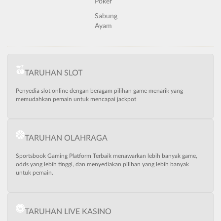
Poker
Sabung
Ayam
TARUHAN SLOT
Penyedia slot online dengan beragam pilihan game menarik yang
memudahkan pemain untuk mencapai jackpot
TARUHAN OLAHRAGA
Sportsbook Gaming Platform Terbaik menawarkan lebih banyak game,
odds yang lebih tinggi, dan menyediakan pilihan yang lebih banyak
untuk pemain.
TARUHAN LIVE KASINO