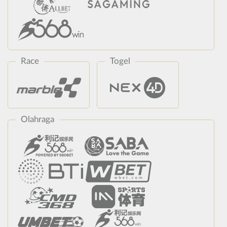
Race
Togel
Olahraga