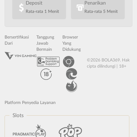
Deposit
Penarikan
Rata-rata 1 Menit
Rata-rata 5 Menit
Bersertifikasi
Tanggung
Browser
Dari
Jawab
Yang
Bermain
Didukung
©2026 BOLA369. Hak
cipta dilindungi | 18+
Platform Penyedia Layanan
Slots