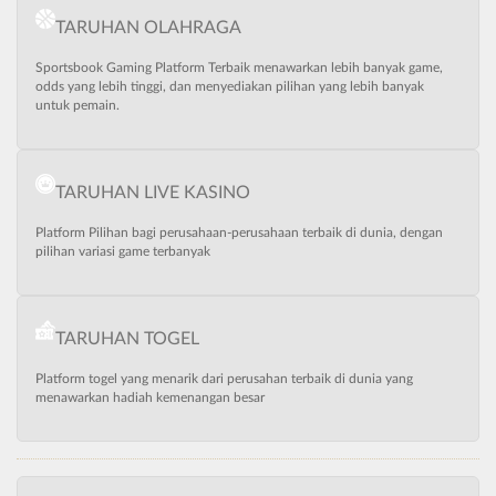
TARUHAN OLAHRAGA
Sportsbook Gaming Platform Terbaik menawarkan lebih banyak game,
odds yang lebih tinggi, dan menyediakan pilihan yang lebih banyak
untuk pemain.
TARUHAN LIVE KASINO
Platform Pilihan bagi perusahaan-perusahaan terbaik di dunia, dengan
pilihan variasi game terbanyak
TARUHAN TOGEL
Platform togel yang menarik dari perusahan terbaik di dunia yang
menawarkan hadiah kemenangan besar