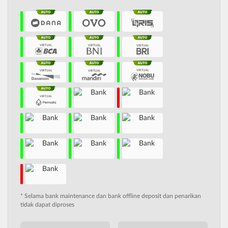
* Selama bank maintenance dan bank offline deposit dan penarikan
tidak dapat diproses