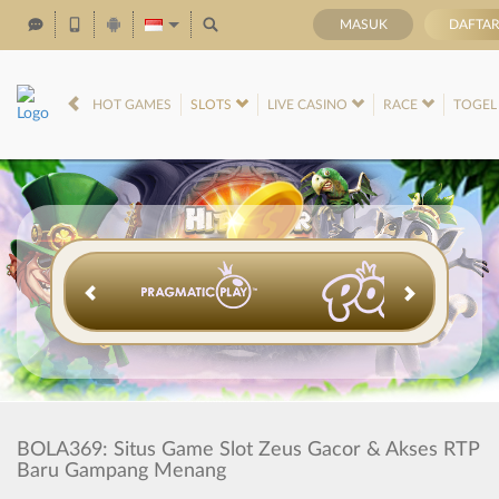
MASUK
DAFTA
IDR
12,744,934,
HOT GAMES
SLOTS
LIVE CASINO
RACE
TOGE
BOLA369: Situs Game Slot Zeus Gacor & Akses RTP
Baru Gampang Menang