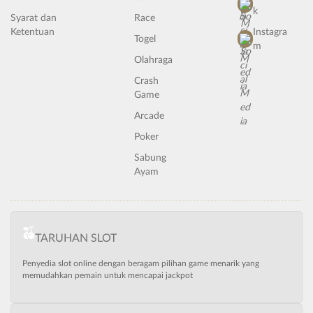
k
Syarat dan
Race
Ketentuan
Instagra
Togel
m
Olahraga
Crash
Game
Arcade
Poker
Sabung
Ayam
TARUHAN SLOT
Penyedia slot online dengan beragam pilihan game menarik yang
memudahkan pemain untuk mencapai jackpot