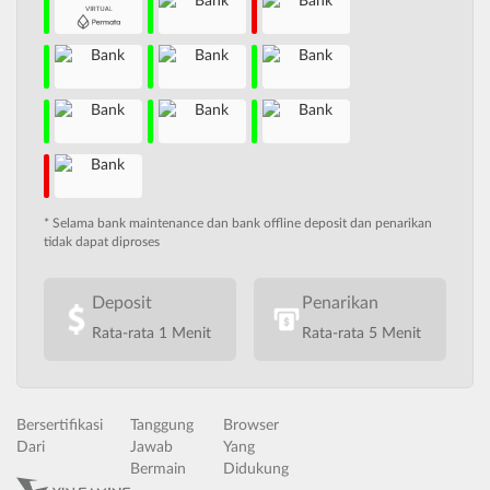
* Selama bank maintenance dan bank offline deposit dan penarikan
tidak dapat diproses
Deposit
Penarikan
Rata-rata 1 Menit
Rata-rata 5 Menit
Bersertifikasi
Tanggung
Browser
Dari
Jawab
Yang
Bermain
Didukung