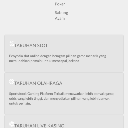
Poker
Sabung
Ayam
TARUHAN SLOT
Penyedia slot online dengan beragam pilihan game menarik yang
memudahkan pemain untuk mencapai jackpot
TARUHAN OLAHRAGA
Sportsbook Gaming Platform Terbaik menawarkan lebih banyak game,
odds yang lebih tinggi, dan menyediakan pilihan yang lebih banyak
untuk pemain.
TARUHAN LIVE KASINO