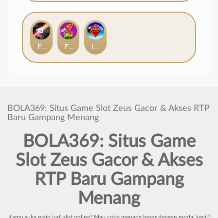
FlyX
FlyX Cash Turbo
Incredible Balloon Machine
BOLA369: Situs Game Slot Zeus Gacor & Akses RTP
Baru Gampang Menang
BOLA369: Situs Game
Slot Zeus
Gacor
&
Akses
RTP
Baru
Gampang
Menang
Kamu suka main judi slot online? Mau coba menang besar dengan modal kecil?