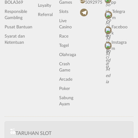
BOLA369
Games
5092975
pp
Loyalty
Responsible
Slots
Telegra
Referral
Gambling
m
Live
Pusat Bantuan
Casino
Faceboo
k
Syarat dan
Race
Ketentuan
Instagra
Togel
m
Olahraga
Crash
Game
Arcade
Poker
Sabung
Ayam
TARUHAN SLOT