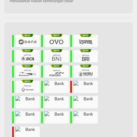
menawarkan hadiah kemenangan besar