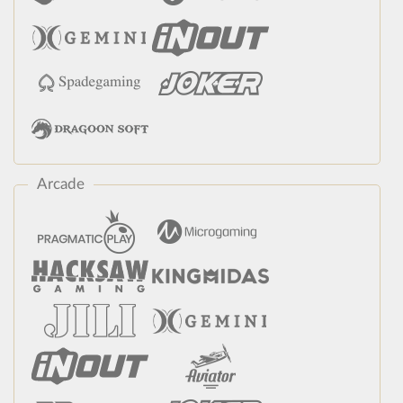
Arcade