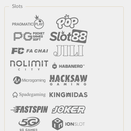
Slots