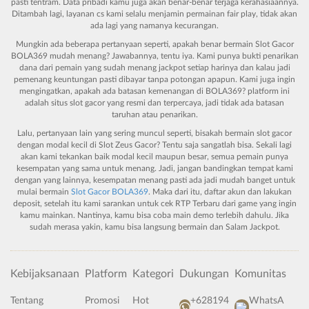
pasti tentram. Data pribadi kamu juga akan benar-benar terjaga kerahasiaannya.
Ditambah lagi, layanan cs kami selalu menjamin permainan fair play, tidak akan
ada lagi yang namanya kecurangan.
Mungkin ada beberapa pertanyaan seperti, apakah benar bermain
Slot Gacor
BOLA369
mudah menang? Jawabannya, tentu iya. Kami punya bukti penarikan
dana dari pemain yang sudah menang jackpot setiap harinya dan kalau jadi
pemenang keuntungan pasti dibayar tanpa potongan apapun. Kami juga ingin
mengingatkan, apakah ada batasan kemenangan di BOLA369? platform ini
adalah situs slot gacor yang resmi dan terpercaya, jadi tidak ada batasan
taruhan atau penarikan.
Lalu, pertanyaan lain yang sering muncul seperti, bisakah bermain slot gacor
dengan modal kecil di
Slot Zeus Gacor
? Tentu saja sangatlah bisa. Sekali lagi
akan kami tekankan baik modal kecil maupun besar, semua pemain punya
kesempatan yang sama untuk menang. Jadi, jangan bandingkan tempat kami
dengan yang lainnya, kesempatan menang pasti ada jadi mudah banget untuk
mulai bermain
Slot Gacor BOLA369
. Maka dari itu, daftar akun dan lakukan
deposit, setelah itu kami sarankan untuk cek RTP Terbaru dari game yang ingin
kamu mainkan. Nantinya, kamu bisa coba main demo terlebih dahulu. Jika
sudah merasa yakin, kamu bisa langsung bermain dan Salam Jackpot.
Kebijaksanaan
Platform
Kategori
Dukungan
Komunitas
Tentang
Promosi
Hot
+628194
WhatsA