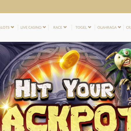
SLOTS
LIVE CASINO
RACE
TOGEL
OLAHRAGA
CR