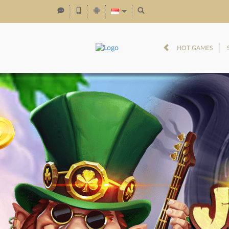
HOT GAMES