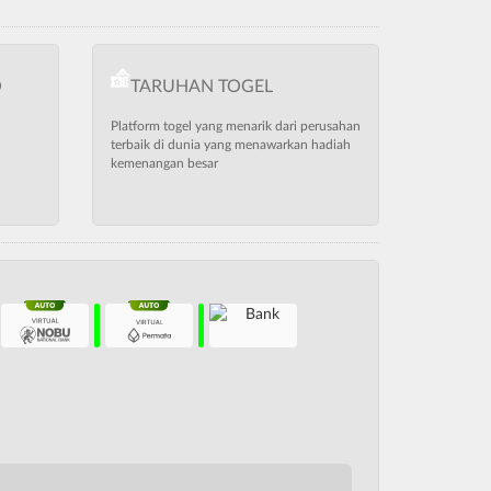
O
TARUHAN TOGEL
Platform togel yang menarik dari perusahan
terbaik di dunia yang menawarkan hadiah
kemenangan besar