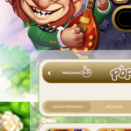
SEMUA PERMAINAN
EXCLUSIVE