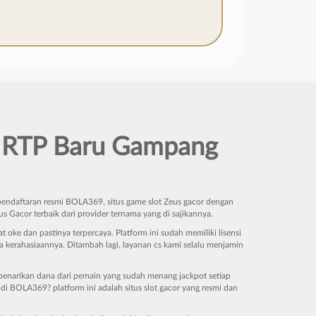
RTP
Baru
Gampang
pendaftaran resmi BOLA369, situs game slot Zeus gacor dengan
eus Gacor
terbaik dari provider ternama yang di sajikannya.
oke dan pastinya terpercaya. Platform ini sudah memiliki lisensi
aga kerahasiaannya. Ditambah lagi, layanan cs kami selalu menjamin
enarikan dana dari pemain yang sudah menang jackpot setiap
 BOLA369? platform ini adalah situs slot gacor yang resmi dan