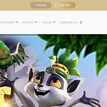
MASUK
DAFTAR
PROMOSI
ASH GAME
ARCADE
POKER
SABUNG AYAM