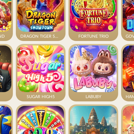
ND
DRAGON TIGER SHOWDOWN
FORTUNE TRIO
SUGAR HIGH5
LABUBY