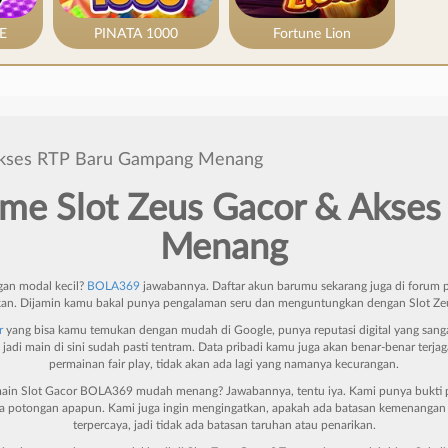
E
PINATA 1000
Fortune Lion
Akses RTP Baru Gampang Menang
me Slot Zeus
Gacor
&
Akses
Menang
gan modal kecil?
BOLA369
jawabannya. Daftar akun barumu sekarang juga di forum 
gkan. Dijamin kamu bakal punya pengalaman seru dan menguntungkan dengan
Slot Z
r
yang bisa kamu temukan dengan mudah di Google, punya reputasi digital yang sangat 
 jadi main di sini sudah pasti tentram. Data pribadi kamu juga akan benar-benar terj
permainan fair play, tidak akan ada lagi yang namanya kecurangan.
main
Slot Gacor BOLA369
mudah menang? Jawabannya, tentu iya. Kami punya bukti p
pa potongan apapun. Kami juga ingin mengingatkan, apakah ada batasan kemenangan di
terpercaya, jadi tidak ada batasan taruhan atau penarikan.