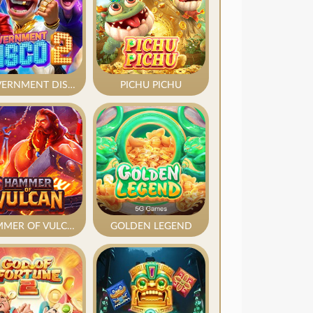
GOVERNMENT DISCO 2
PICHU PICHU
HAMMER OF VULCAN
GOLDEN LEGEND