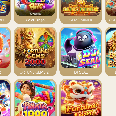
BATTLE OF ALLIANCE
Color Bingo
GEMS MINER
GOD
R
FORTUNE GEMS 2000
DJ SEAL