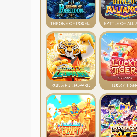
THRONE OF POSEIDON
KUNG FU LEOPARD
LUCKY TIGE