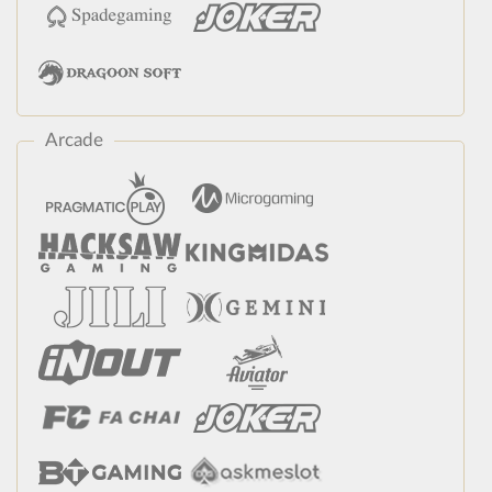
Arcade