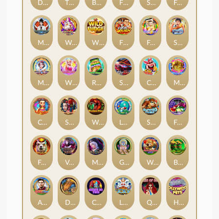
Disco Piggy
The Chicken House
Burning Xi-You
Fire777
Sky Lantern
Football Fever M
Monkey Office Legend
Wonderland
Wild Fudge
FIFA RUSH
Football Fever
Striker WILD
Mirror Mirror
Wild Disco Night
Rave Jump 2 M
Skr Skr
Coin Spinner
Move n' Jump
Crazy Nuozha
Sakura Legend
Wan Bao Dino
Lonely Planet
Summer Mood
Fruit King II
Funny Alpaca
Vampire Kiss
Magic World
Golden Mayan
World Cup Russia 2018
Boots Of Luck
All Star Team
Dragon Hunters
Cirque de fous
Lucky 3
Queen Of Dead
Hollywood Pets