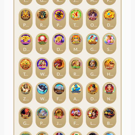
Top Ace 2
Gu Gu Gu2
Rave Jump
Jewel Luxury
Happy Rich Year
Fruit King
Pyramid Raider
Running Toro
Pig Of Luck
Top Ace
Oriental Beauty
Diamond Treasure
Disco Night
Flower Fortunes
Disco Night M
Meow
Gu Gu Gu 3
Six Candy
Treasure Bowl
Wolf Disco
Dragon Heart
Rave Jump 2
Gophers War
Hercules
Zeus
Water World
Fire Chibi
Aladdin's lamp
Detective Dee 2
Ne Zha Advent
Good Fortune
Poseidon
Jump High
Fa Cai Shen2
Lucky Boxes
Big Wolf