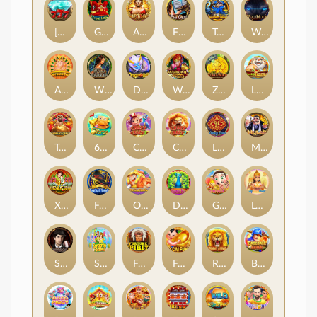
[777]
Great Lion
Apollo
Fire Chibi M
Treasure Island
Wolf Moon
Acrobatics
Wild Tarzan
Dragon Ball
WuKong&Peaches
Zuma Wild
Lucky Tigers
Treasure Pirate
6 Toros
Crazy Crazy 3
Crazy Crazy 2
Lucky Bats
Mr.Rich
Xiao Ne Zha
Football Boots
Oo Ga Cha Ka
Double Fly
Ganesha Jr.
Loy Krathong
Sherlock Holmes
Songkran Festival
Fortune Spirits
Fa Cai Fu Wa
Running Animals
Baseball Fever