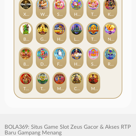
Xmas Tales
Wing Chun
Sweet POP
Hot Pinatas
The Cupids
Kickin' Kash
Beanstalk
GENIE
Hungry Cats
Lucky Legend
The Dragon Brings Wealth
Night City
888 Cai Shen
Diamond Fruit
Frozen World
Hong Kong Flavor
Sweet 666 Deluxe
Royal Fruit
The Dragon Brings Wealth 2
Treasure Koi
Mega Winner
Chicago II
Muay Thai
BOLA369: Situs Game Slot Zeus Gacor & Akses RTP
Baru Gampang Menang