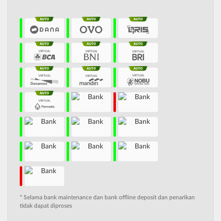
* Selama bank maintenance dan bank offline deposit dan penarikan
tidak dapat diproses