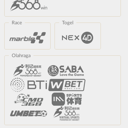
Race
Togel
Olahraga