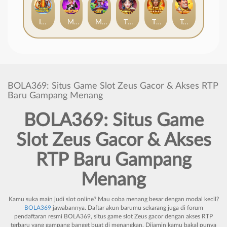
Ice Age Mammoths
Magician
Monster Pop
The Beauties
The Pharaoh
Train Robber
BOLA369: Situs Game Slot Zeus Gacor & Akses RTP
Baru Gampang Menang
BOLA369: Situs Game
Slot Zeus
Gacor
&
Akses
RTP
Baru
Gampang
Menang
Kamu suka main judi slot online? Mau coba menang besar dengan modal kecil?
BOLA369
jawabannya. Daftar akun barumu sekarang juga di forum
pendaftaran resmi BOLA369, situs game slot Zeus gacor dengan akses RTP
terbaru yang gampang banget buat di menangkan. Dijamin kamu bakal punya