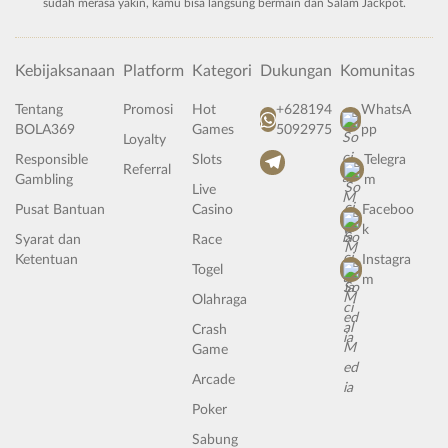
sudah merasa yakin, kamu bisa langsung bermain dan Salam Jackpot.
Kebijaksanaan
Platform
Kategori
Dukungan
Komunitas
Tentang
Promosi
Hot
+628194
WhatsA
BOLA369
Games
5092975
pp
Loyalty
Responsible
Slots
Telegra
Referral
Gambling
m
Live
Pusat Bantuan
Casino
Faceboo
k
Syarat dan
Race
Ketentuan
Instagra
Togel
m
Olahraga
Crash
Game
Arcade
Poker
Sabung