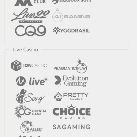
Live Casino