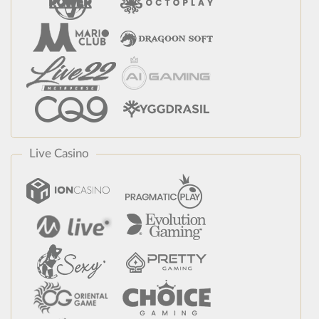
Live Casino