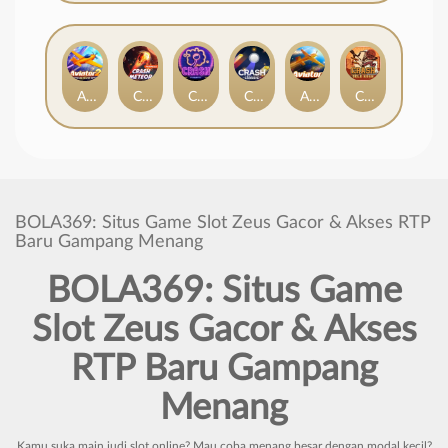
Aviator2-Sky Elite
Crash Meteor
Crash Neon
Crash Classic
Aviator
Crash Gold Rush
BOLA369: Situs Game Slot Zeus Gacor & Akses RTP
Baru Gampang Menang
BOLA369: Situs Game
Slot Zeus
Gacor
&
Akses
RTP
Baru
Gampang
Menang
Kamu suka main judi slot online? Mau coba menang besar dengan modal kecil?