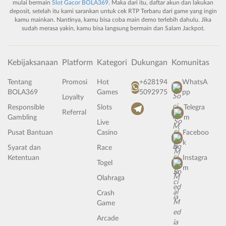
mulai bermain
Slot Gacor BOLA369
. Maka dari itu, daftar akun dan lakukan
deposit, setelah itu kami sarankan untuk cek RTP Terbaru dari game yang ingin
kamu mainkan. Nantinya, kamu bisa coba main demo terlebih dahulu. Jika
sudah merasa yakin, kamu bisa langsung bermain dan Salam Jackpot.
Kebijaksanaan
Platform
Kategori
Dukungan
Komunitas
Tentang
Promosi
Hot
+628194
WhatsA
BOLA369
Games
5092975
pp
Loyalty
Responsible
Slots
Telegra
Referral
Gambling
m
Live
Pusat Bantuan
Casino
Faceboo
k
Syarat dan
Race
Ketentuan
Instagra
Togel
m
Olahraga
Crash
Game
Arcade