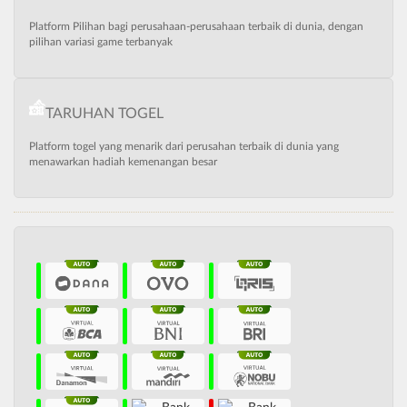
Platform Pilihan bagi perusahaan-perusahaan terbaik di dunia, dengan
pilihan variasi game terbanyak
TARUHAN TOGEL
Platform togel yang menarik dari perusahan terbaik di dunia yang
menawarkan hadiah kemenangan besar