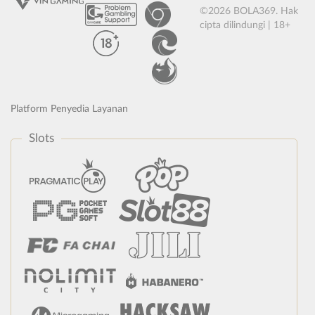
©2026 BOLA369. Hak
cipta dilindungi | 18+
Platform Penyedia Layanan
Slots