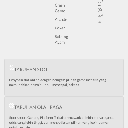
Crash
Game
Arcade
Poker
Sabung
Ayam
TARUHAN SLOT
Penyedia slot online dengan beragam pilihan game menarik yang
memudahkan pemain untuk mencapai jackpot
TARUHAN OLAHRAGA
Sportsbook Gaming Platform Terbaik menawarkan lebih banyak game,
odds yang lebih tinggi, dan menyediakan pilihan yang lebih banyak
untuk pemain.