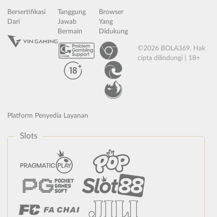
Bersertifikasi
Tanggung
Browser
Dari
Jawab
Yang
Bermain
Didukung
©2026 BOLA369. Hak
cipta dilindungi | 18+
Platform Penyedia Layanan
Slots