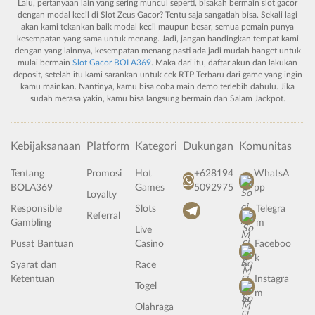
Lalu, pertanyaan lain yang sering muncul seperti, bisakah bermain slot gacor
dengan modal kecil di
Slot Zeus Gacor
? Tentu saja sangatlah bisa. Sekali lagi
akan kami tekankan baik modal kecil maupun besar, semua pemain punya
kesempatan yang sama untuk menang. Jadi, jangan bandingkan tempat kami
dengan yang lainnya, kesempatan menang pasti ada jadi mudah banget untuk
mulai bermain
Slot Gacor BOLA369
. Maka dari itu, daftar akun dan lakukan
deposit, setelah itu kami sarankan untuk cek RTP Terbaru dari game yang ingin
kamu mainkan. Nantinya, kamu bisa coba main demo terlebih dahulu. Jika
sudah merasa yakin, kamu bisa langsung bermain dan Salam Jackpot.
Kebijaksanaan
Platform
Kategori
Dukungan
Komunitas
Tentang
Promosi
Hot
+628194
WhatsA
BOLA369
Games
5092975
pp
Loyalty
Responsible
Slots
Telegra
Referral
Gambling
m
Live
Pusat Bantuan
Casino
Faceboo
k
Syarat dan
Race
Ketentuan
Instagra
Togel
m
Olahraga