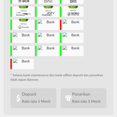
* Selama bank maintenance dan bank offline deposit dan penarikan
tidak dapat diproses
Deposit
Penarikan
Rata-rata 1 Menit
Rata-rata 5 Menit