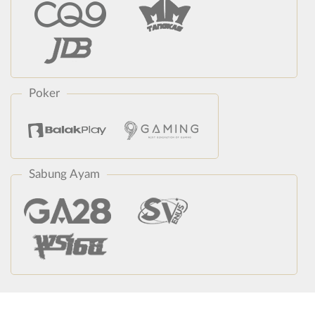
Poker
Sabung Ayam