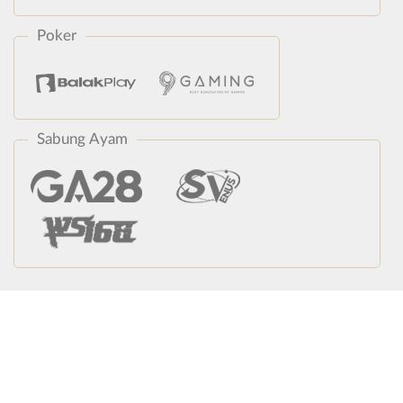
Poker
Sabung Ayam