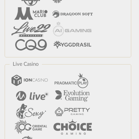
Live Casino