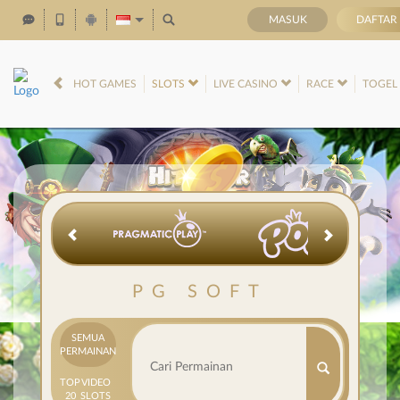
MASUK
DAFTAR
IDR
12,744,165,
HOT GAMES
SLOTS
LIVE CASINO
RACE
TOGE
PG SOFT
SEMUA
PERMAINAN
TOP
VIDEO
20
SLOTS