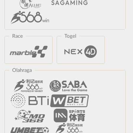
Race
Togel
Olahraga