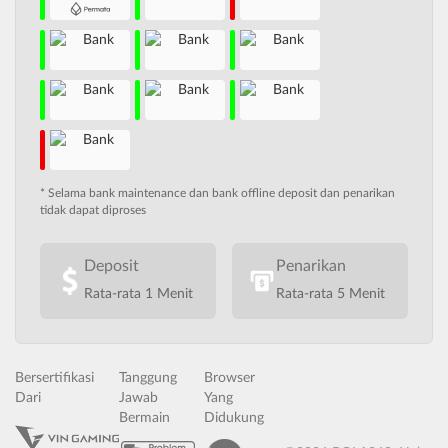
* Selama bank maintenance dan bank offline deposit dan penarikan
tidak dapat diproses
Deposit
Penarikan
Rata-rata 1 Menit
Rata-rata 5 Menit
Bersertifikasi
Tanggung
Browser
Dari
Jawab
Yang
Bermain
Didukung