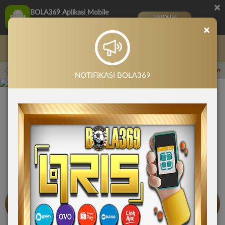
×
BOLA369 Aplikasi Mobile
UNDUH
Jangan tampilkan lagi hari ini
×
Masuk
Daftar
 slot, poker, dan beragam jenis games lainnya. Hubungi LiveChat untuk info selanju
NOTIFIKASI BOLA369
JACKPOT
PLAY
IDR
12,739,156,889