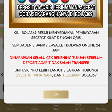
HOT GAMES
SLOTS
LIVE CASINO
RACE
TOGEL
OL
Game Populer
KINI BOLA369 RESMI MENYEDIAKAN PEMBAYARAN
SECEPAT KILAT DENGAN QRIS
SEMUA JENIS BANK / E-WALLET BOLA369 ONLINE 24
JAM
DIHARAPKAN SELALU CEK REKENING TUJUAN SEBELUM
DEPOSIT AGAR TIDAK SALAH TRANSFER
GATES OF OLYMPUS POP
BANG GACOR 1000
NEZHA 2
UNTUSK INFO LEBIH LANJUT SILAHKAN HUBUNGI
LIVECHAT
,
WHATSAPP
, DAN
TELEGRAM
BOLA369
OK
FORTUNE GEMS 500
SWEET BONANZA 2500
SUPER ELEMENTS 2
Beranda
Promosi
Masuk
Hub. Kami
Akun Saya