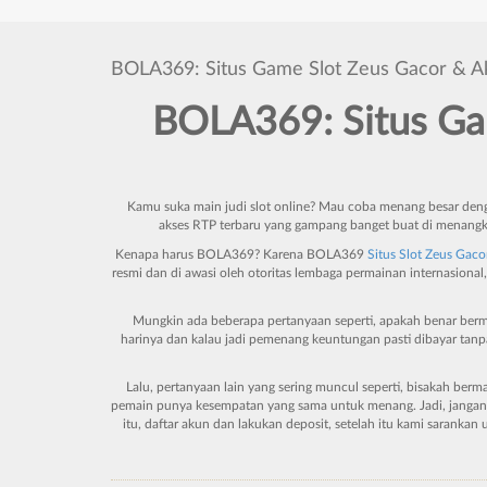
BOLA369: Situs Game Slot Zeus Gacor & 
BOLA369: Situs Ga
Kamu suka main judi slot online? Mau coba menang besar den
akses RTP terbaru yang gampang banget buat di menan
Kenapa harus BOLA369? Karena BOLA369
Situs Slot Zeus Gaco
resmi dan di awasi oleh otoritas lembaga permainan internasional,
Mungkin ada beberapa pertanyaan seperti, apakah benar ber
harinya dan kalau jadi pemenang keuntungan pasti dibayar tan
Lalu, pertanyaan lain yang sering muncul seperti, bisakah berm
pemain punya kesempatan yang sama untuk menang. Jadi, jangan
itu, daftar akun dan lakukan deposit, setelah itu kami saranka