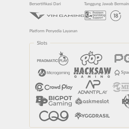
Bersertifikasi Dari
Tanggung Jawab Bermain
Platform Penyedia Layanan
Slots