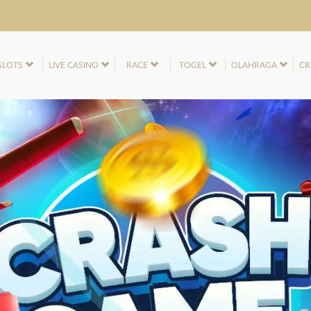
SLOTS
LIVE CASINO
RACE
TOGEL
OLAHRAGA
CR