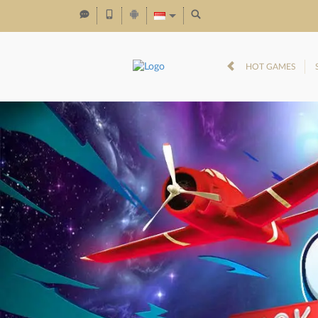
HOT GAMES