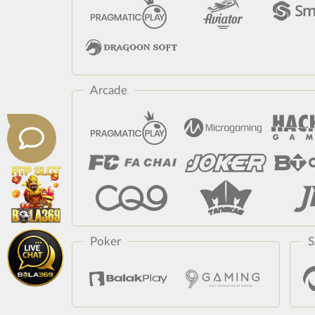
Arcade
Poker
S