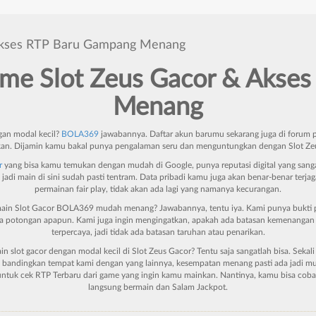
Akses RTP Baru Gampang Menang
me Slot Zeus
Gacor
&
Akses
Menang
gan modal kecil?
BOLA369
jawabannya. Daftar akun barumu sekarang juga di forum 
gkan. Dijamin kamu bakal punya pengalaman seru dan menguntungkan dengan
Slot Z
r
yang bisa kamu temukan dengan mudah di Google, punya reputasi digital yang sangat 
 jadi main di sini sudah pasti tentram. Data pribadi kamu juga akan benar-benar terj
permainan fair play, tidak akan ada lagi yang namanya kecurangan.
main
Slot Gacor BOLA369
mudah menang? Jawabannya, tentu iya. Kami punya bukti p
pa potongan apapun. Kami juga ingin mengingatkan, apakah ada batasan kemenangan di
terpercaya, jadi tidak ada batasan taruhan atau penarikan.
ain slot gacor dengan modal kecil di
Slot Zeus Gacor
? Tentu saja sangatlah bisa. Seka
 bandingkan tempat kami dengan yang lainnya, kesempatan menang pasti ada jadi m
n untuk cek RTP Terbaru dari game yang ingin kamu mainkan. Nantinya, kamu bisa cob
langsung bermain dan Salam Jackpot.