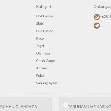
Kategori
Dukunga
Hot Games
+6281
Slots
Live Casino
Race
Togel
Olahraga
Crash Game
Arcade
Poker
Sabung Ayam
ARUHAN OLAHRAGA
TARUHAN LIVE KASIN