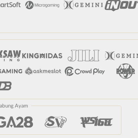
abung Ayam