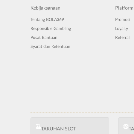
Kebijaksanaan
Platform
Tentang BOLA369
Promosi
Responsible Gambling
Loyalty
Pusat Bantuan
Referral
Syarat dan Ketentuan
TARUHAN SLOT
T