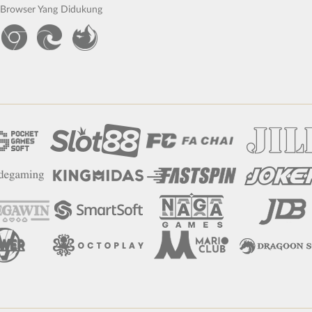
Browser Yang Didukung