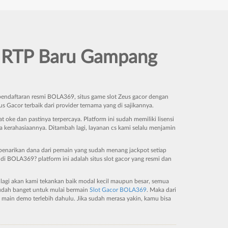
RTP
Baru
Gampang
pendaftaran resmi BOLA369, situs game slot Zeus gacor dengan
eus Gacor
terbaik dari provider ternama yang di sajikannya.
oke dan pastinya terpercaya. Platform ini sudah memiliki lisensi
aga kerahasiaannya. Ditambah lagi, layanan cs kami selalu menjamin
enarikan dana dari pemain yang sudah menang jackpot setiap
 BOLA369? platform ini adalah situs slot gacor yang resmi dan
li lagi akan kami tekankan baik modal kecil maupun besar, semua
udah banget untuk mulai bermain
Slot Gacor BOLA369
. Maka dari
a main demo terlebih dahulu. Jika sudah merasa yakin, kamu bisa